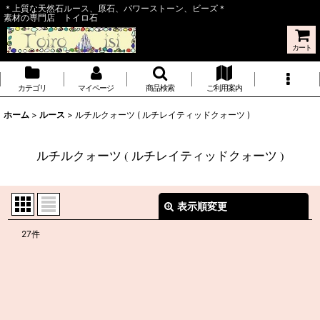
＊上質な天然石ルース、原石、パワーストーン、ビーズ＊
素材の専門店 トイロ石
カート
カテゴリ
マイページ
商品検索
ご利用案内
ホーム
>
ルース
>
ルチルクォーツ ( ルチレイティッドクォーツ )
ルチルクォーツ ( ルチレイティッドクォーツ )
表示順変更
閉じる
27
件
表示数
:
並び順
:
絞り込む