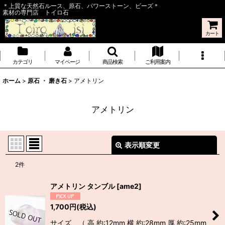
＊上質な天然石ルース、原石、パワーストーン、ビーズ＊
素材の専門店 トイロ石
カート
カテゴリ
マイページ
商品検索
ご利用案内
ホーム
>
原石 ・ 磨き石
>
アメトリン
アメトリン
表示順変更
閉じる
2
件
表示数
:
アメトリン タンブル
[
ame2
]
並び順
:
1,700
円
(税込)
サイズ （ 高 約:12mm 横 約:28mm 厚 約:25mm
絞り込む