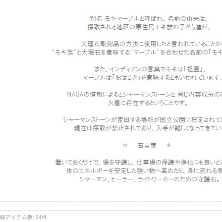
録アイテム数
:
24件