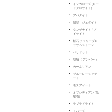
インカローズ (ロー
ドクロサイト)
アパタイト
翡翠 ジェダイト
タンザナイト / ゾ
イサイト
桜石 チェリーブロ
ッサムストーン
ペリドット
琥珀（ アンバー ）
カーネリアン
ブルーレースアゲ
ート
モスアゲート
オブシディアン (黒
曜石)
ラブラドライト
トパーズ