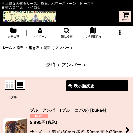
＊上質な天然石ルース、原石、パワーストーン、ビーズ＊
素材の専門店 トイロ石
カート
カテゴリ
マイページ
商品検索
ご利用案内
ホーム
>
原石 ・ 磨き石
>
琥珀（ アンバー ）
琥珀（ アンバー ）
表示順変更
閉じる
10
件
表示数
:
ブルーアンバー (ブルー コパル)
[
buka4
]
並び順
:
5,895
円
(税込)
サイズ （ 縦 約:50mm 横 約:50mm 高 約30mm
絞り込む