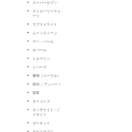
スーパーセブン
ストロベリークォ
ーツ
ラブラドライト
ムーンストーン
マベ・パール
オパール
トルマリン
トパーズ
珊瑚（コーラル）
琥珀（ アンバー ）
翡翠
ターコイズ
タンザナイト / ゾ
イサイト
ガーネット
ラピスラズリ