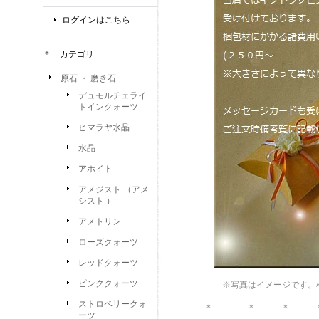
ログインはこちら
＊ カテゴリ
原石 ・ 磨き石
デュモルチェライ
トインクォーツ
ヒマラヤ水晶
水晶
アホイト
アメジスト （アメ
シスト ）
アメトリン
ローズクォーツ
レッドクォーツ
ピンククォーツ
※写真はイメージです。
ストロベリークォ
＊ ＊ ＊ ＊
ーツ