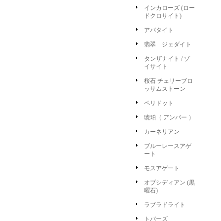
インカローズ (ロー
ドクロサイト)
アパタイト
翡翠 ジェダイト
タンザナイト / ゾ
イサイト
桜石 チェリーブロ
ッサムストーン
ペリドット
琥珀（ アンバー ）
カーネリアン
ブルーレースアゲ
ート
モスアゲート
オブシディアン (黒
曜石)
ラブラドライト
トパーズ