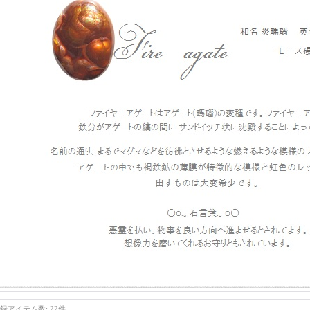
録アイテム数
:
22件