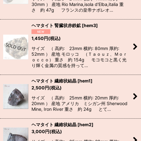
30mm ） 産地 Rio Marina,isola d'Elba,italia 重
さ 約 47g フランスの皇帝ナポレオ…
ヘマタイト 腎臓状赤鉄鉱
[
hem3
]
1,450
円
(税込)
サイズ （ 高約: 23mm 横約: 80mm 厚約:
52mm ） 産地 モロッコ （Ｔａｏｕｚ、Ｍｏｒ
ｏｃｃｏ） 重さ 約 154g モコモコと黒く光
り輝く金属の質感を持って…
ヘマタイト 繊維状結晶
[
hem1
]
2,500
円
(税込)
サイズ （ 高約: 25mm 横約: 20mm 厚約:
20mm ） 産地 アメリカ ミシガン州 Sherwood
Mine, Iron River 重さ 約 24g とて…
ヘマタイト 繊維状結晶
[
hem2
]
3,000
円
(税込)