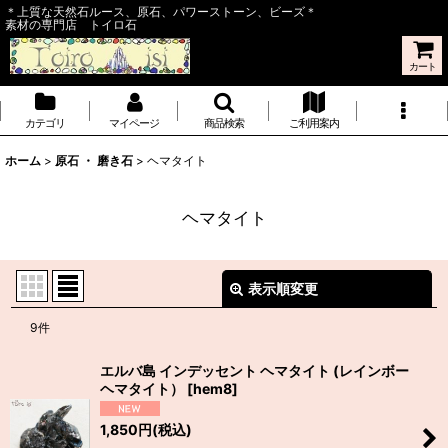
＊上質な天然石ルース、原石、パワーストーン、ビーズ＊
素材の専門店 トイロ石
カート
カテゴリ
マイページ
商品検索
ご利用案内
ホーム
>
原石 ・ 磨き石
>
ヘマタイト
ヘマタイト
表示順変更
閉じる
9
件
表示数
:
エルバ島 インデッセント ヘマタイト (レインボー
ヘマタイト）
[
hem8
]
並び順
:
1,850
円
(税込)
絞り込む