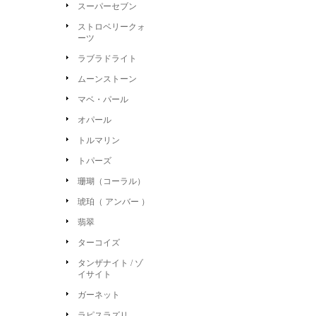
スーパーセブン
ストロベリークォ
ーツ
ラブラドライト
ムーンストーン
マベ・パール
オパール
トルマリン
トパーズ
珊瑚（コーラル）
琥珀（ アンバー ）
翡翠
ターコイズ
タンザナイト / ゾ
イサイト
ガーネット
ラピスラズリ