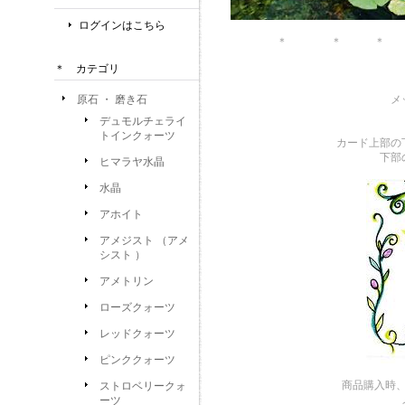
ログインはこちら
＊ ＊ ＊ ＊
＊ カテゴリ
原石 ・ 磨き石
メ
デュモルチェライ
トインクォーツ
カード上部の
下部
ヒマラヤ水晶
水晶
アホイト
アメジスト （アメ
シスト ）
アメトリン
ローズクォーツ
レッドクォーツ
ピンククォーツ
商品購入時
ストロベリークォ
ーツ