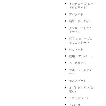
インカローズ (ロー
ドクロサイト)
アパタイト
翡翠 ジェダイト
タンザナイト / ゾ
イサイト
桜石 チェリーブロ
ッサムストーン
ペリドット
琥珀（ アンバー ）
カーネリアン
ブルーレースアゲ
ート
モスアゲート
オブシディアン (黒
曜石)
ラブラドライト
トパーズ