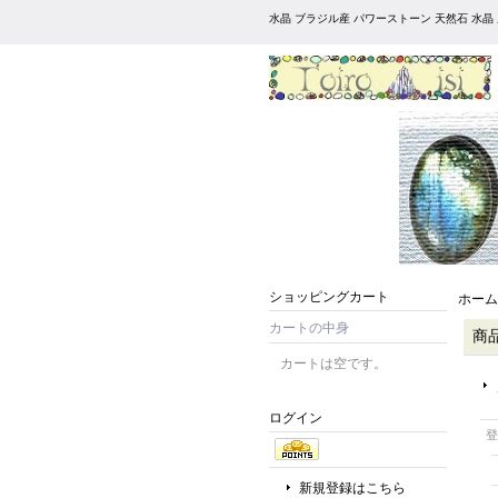
水晶 ブラジル産 パワーストーン 天然石 水晶
ショッピングカート
ホーム
カートの中身
商
カートは空です。
ログイン
登
新規登録はこちら