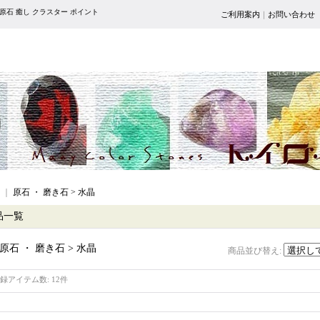
 原石 癒し クラスター ポイント
ご利用案内
｜
お問い合わせ
｜
原石 ・ 磨き石 > 水晶
品一覧
原石 ・ 磨き石 > 水晶
商品並び替え
:
録アイテム数
:
12件