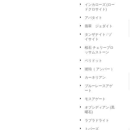
インカローズ (ロー
ドクロサイト)
アパタイト
翡翠 ジェダイト
タンザナイト / ゾ
イサイト
桜石 チェリーブロ
ッサムストーン
ペリドット
琥珀（ アンバー ）
カーネリアン
ブルーレースアゲ
ート
モスアゲート
オブシディアン (黒
曜石)
ラブラドライト
トパーズ