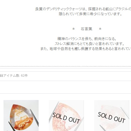
録アイテム数
:
62件