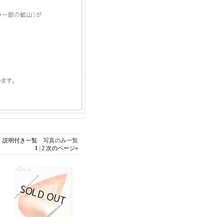
説明付き一覧
写真のみ一覧
1
|
2
次のページ
»