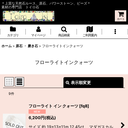
＊上質な天然石ルース、原石、パワーストーン、ビーズ＊
素材の専門店 トイロ石
カート
カテゴリ
マイページ
商品検索
ご利用案内
ホーム
>
原石 ・ 磨き石
>
フローライトインクォーツ
フローライトインクォーツ
表示順変更
閉じる
9
件
表示数
:
フローライト イン クォーツ
[
fq8
]
並び順
:
6,200
円
(税込)
サイズ 約 19×13×11m 12.45ct マダガスカル
絞り込む