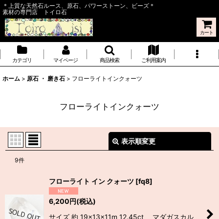
＊上質な天然石ルース、原石、パワーストーン、ビーズ＊
素材の専門店 トイロ石
カート
カテゴリ
マイページ
商品検索
ご利用案内
ホーム
>
原石 ・ 磨き石
>
フローライトインクォーツ
フローライトインクォーツ
表示順変更
閉じる
9
件
表示数
:
フローライト イン クォーツ
[
fq8
]
並び順
:
6,200
円
(税込)
サイズ 約 19×13×11m 12.45ct マダガスカル
絞り込む