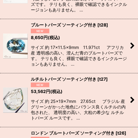
ズです。 テリも良く、裸眼で確認できるインクル
ージョンもありません。 …
ブルートパーズ ソーティング付き
[
t28
]
8,650
円
(税込)
サイズ 約 17×11.5×9mm 11.971ct アフリカ
産 透明感の高い、澄んだ青のブルートパーズで
す。 テリも良く、裸眼で確認できるインクルージ
ョンもありません。 …
ルチルトパーズ ソーティング付き
[
t27
]
53,562
円
(税込)
サイズ 約 25×19×7mm 27.65ct ブラジル 産
グリーンがかった地色にバランス良くルチルの内
包された、 透明度の高い、大粒の希少な ルチル
トパーズ ルースです。 …
ロンドン ブルートパーズ ソーティング付き
[
t26
]