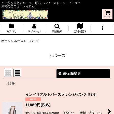
＊上質な天然石ルース、原石、パワーストーン、ビーズ＊
素材の専門店 トイロ石
カート
カテゴリ
マイページ
商品検索
ご利用案内
ホーム
>
ルース
>
トパーズ
トパーズ
表示順変更
閉じる
33
件
表示数
:
インペリアルトパーズ オレンジピンク
[
t34
]
並び順
:
11,850
円
(税込)
サイズ 約 8×4×2mm 0.59ct 産地 ブラジル
絞り込む