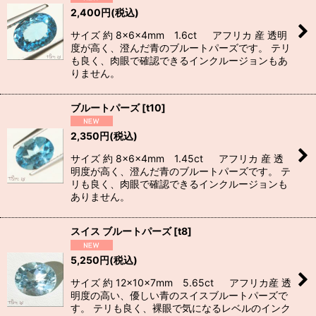
2,400
円
(税込)
サイズ 約 8×6×4mm 1.6ct アフリカ 産 透明
度が高く、澄んだ青のブルートパーズです。 テリ
も良く、肉眼で確認できるインクルージョンもあ
りません。
ブルートパーズ
[
t10
]
2,350
円
(税込)
サイズ 約 8×6×4mm 1.45ct アフリカ 産 透
明度が高く、澄んだ青のブルートパーズです。 テ
リも良く、肉眼で確認できるインクルージョンも
ありません。
スイス ブルートパーズ
[
t8
]
5,250
円
(税込)
サイズ 約 12×10×7mm 5.65ct アフリカ産 透
明度の高い、優しい青のスイスブルートパーズで
す。 テリも良く、裸眼で気になるレベルのインク