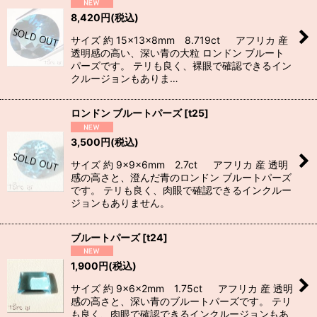
8,420
円
(税込)
サイズ 約 15×13×8mm 8.719ct アフリカ 産
透明感の高い、深い青の大粒 ロンドン ブルート
パーズです。 テリも良く、裸眼で確認できるイン
クルージョンもありま…
ロンドン ブルートパーズ
[
t25
]
3,500
円
(税込)
サイズ 約 9×9×6mm 2.7ct アフリカ 産 透明
感の高さと、澄んだ青のロンドン ブルートパーズ
です。 テリも良く、肉眼で確認できるインクルー
ジョンもありません。
ブルートパーズ
[
t24
]
1,900
円
(税込)
サイズ 約 9×6×2mm 1.75ct アフリカ 産 透明
感の高さと、深い青のブルートパーズです。 テリ
も良く、肉眼で確認できるインクルージョンもあ