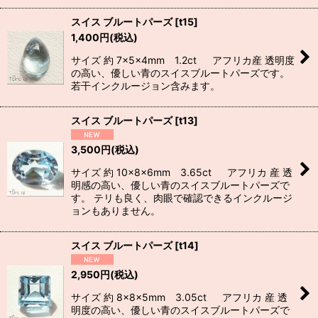
スイス ブルートパーズ
[
t15
]
1,400
円
(税込)
サイズ 約 7×5×4mm 1.2ct アフリカ産 透明度
の高い、優しい青のスイスブルートパーズです。
若干インクルージョン含みます。
スイス ブルートパーズ
[
t13
]
3,500
円
(税込)
サイズ 約 10×8×6mm 3.65ct アフリカ 産 透
明感の高い、優しい青のスイスブルートパーズで
す。 テリも良く、肉眼で確認できるインクルージ
ョンもありません。
スイス ブルートパーズ
[
t14
]
2,950
円
(税込)
サイズ 約 8×8×5mm 3.05ct アフリカ 産 透
明度の高い、優しい青のスイスブルートパーズで