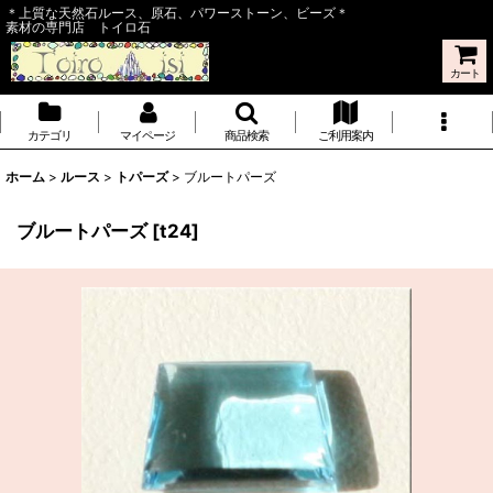
＊上質な天然石ルース、原石、パワーストーン、ビーズ＊
素材の専門店 トイロ石
カート
カテゴリ
マイページ
商品検索
ご利用案内
ホーム
>
ルース
>
トパーズ
>
ブルートパーズ
ブルートパーズ
[
t24
]