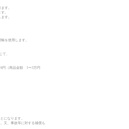
来ます。
ます。
します。
運輸を使用します。
じて、
24円（商品金額 1〜3万円
ことになります。
す。又、事故等に対する補償も