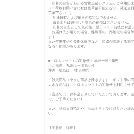
・到着の目安がわかる貨物追跡システムがご利用出
（※荷物お問い合わせは集荷後可能となり、発送当
了承下さい。）
・ 配達日時および曜日の指定はできません。
・ 紛失または破損した場合の補償はございません。
・ 到着の目安として集荷後、翌日〜３日前後にお届
お届け先が遠方の場合、離島等の一部地域の場合等
ます。
また年末年始や長期休暇中など、陸路が混雑する期
なる可能性があります。
■クロネコヤマトの宅急便： 本州一律 640円
※北海道、九州は一律 895円
沖縄・離島は 一律 2000円
・雑貨商品（小さな商品は除きます）、ギフト用の
大きな商品は、クロネコヤマトの宅急便を利用させ
（当店では一律料金とさせていただいております。
で、ご了承ください）
また、到着日時指定や、商品を早く受け取りたい場
い。
【宅急便 詳細】