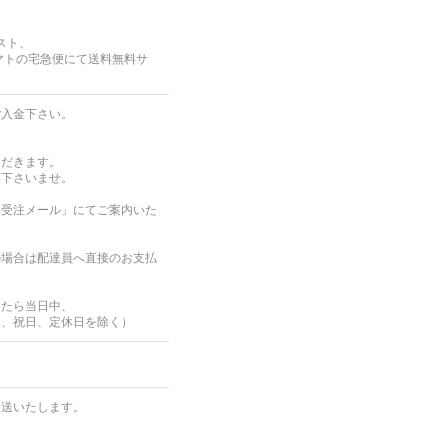
スト、
マトの宅急便にて送料無料サ
ご入金下さい。
ただきます。
絡下さいませ。
「受注メール」にてご案内いた
の場合は配達員へ直接のお支払
したら当日中、
日、祝日、定休日を除く）
発送いたします。