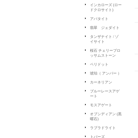
インカローズ (ロー
ドクロサイト)
アパタイト
翡翠 ジェダイト
タンザナイト / ゾ
イサイト
桜石 チェリーブロ
ッサムストーン
ペリドット
琥珀（ アンバー ）
カーネリアン
ブルーレースアゲ
ート
モスアゲート
オブシディアン (黒
曜石)
ラブラドライト
トパーズ