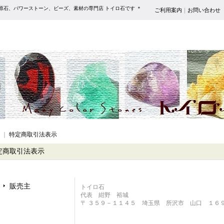
原石、パワーストーン、ビーズ、素材の専門店 トイロ石です ＊
ご利用案内
｜
お問い合わせ
｜
特定商取引法表示
定商取引法表示
販売主
トイロ石
代表 紺野 裕城
〒 ３５９－１１４５ 埼玉県 所沢市 山口 １