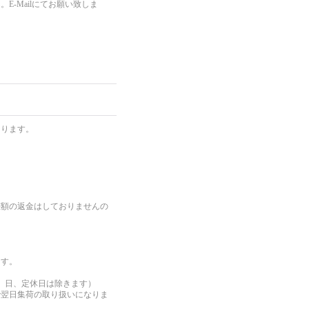
-Mailにてお願い致しま
。
なります。
差額の返金はしておりませんの
ます。
、日、定休日は除きます）
で翌日集荷の取り扱いになりま