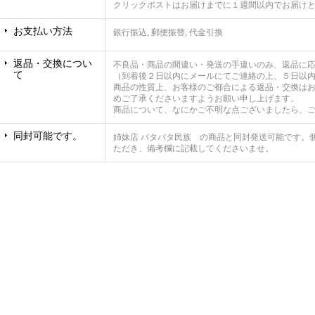
クリックポストはお届けまでに１週間以内でお届け
お支払い方法
銀行振込, 郵便振替, 代金引換
返品・交換につい
不良品・商品の間違い・発送の手違いのみ、返品に
て
（到着後２日以内にメールにてご連絡の上、５日以
商品の性質上、お客様のご都合による返品・交換は
めご了承くださいますようお願い申し上げます。
商品について、なにかご不明な点ございましたら、
同封可能です。
姉妹店 パタパタ民族 の商品と同封発送可能です。
ただき、備考欄に記載してくださいませ。