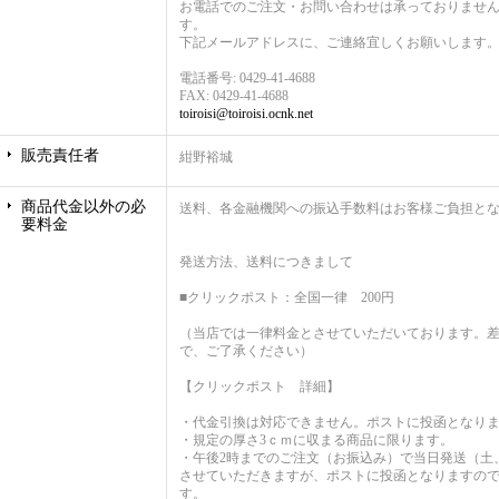
お電話でのご注文・お問い合わせは承っておりません。E
す。
下記メールアドレスに、ご連絡宜しくお願いします
電話番号
:
0429-41-4688
FAX
:
0429-41-4688
toiroisi@toiroisi.ocnk.net
販売責任者
紺野裕城
商品代金以外の必
送料、各金融機関への振込手数料はお客様ご負担と
要料金
発送方法、送料につきまして
■クリックポスト：全国一律 200円
（当店では一律料金とさせていただいております。
で、ご了承ください）
【クリックポスト 詳細】
・代金引換は対応できません。ポストに投函となり
・規定の厚さ3ｃｍに収まる商品に限ります。
・午後2時までのご注文（お振込み）で当日発送（土
させていただきますが、ポストに投函となりますの
す。