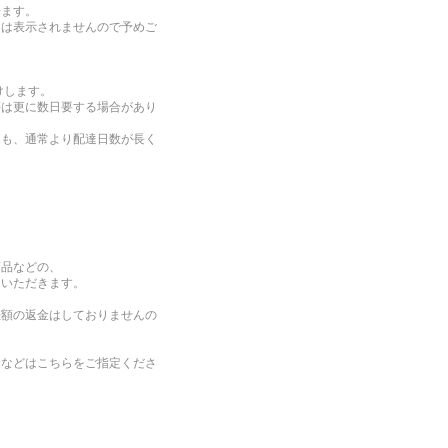
来ます。
日は表示されませんので予めご
けします。
は更に数日要する場合があり
間も、通常より配達日数が長く
商品などの、
ていただきます。
差額の返金はしておりませんの
合などはこちらをご指定くださ