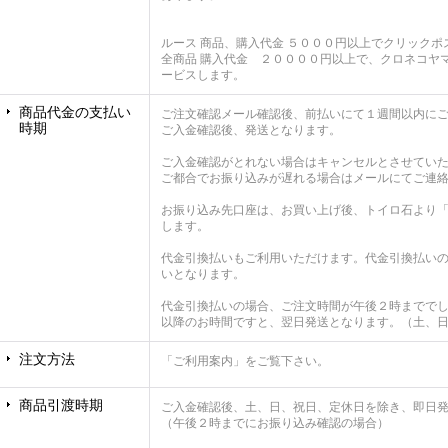
ルース 商品、購入代金 ５０００円以上でクリックポ
全商品 購入代金 ２００００円以上で、クロネコヤ
ービスします。
商品代金の支払い
ご注文確認メール確認後、前払いにて１週間以内に
時期
ご入金確認後、発送となります。
ご入金確認がとれない場合はキャンセルとさせてい
ご都合でお振り込みが遅れる場合はメールにてご連
お振り込み先口座は、お買い上げ後、トイロ石より
します。
代金引換払いもご利用いただけます。代金引換払い
いとなります。
代金引換払いの場合、ご注文時間が午後２時までで
以降のお時間ですと、翌日発送となります。（土、
注文方法
「ご利用案内」をご覧下さい。
商品引渡時期
ご入金確認後、土、日、祝日、定休日を除き、即日
（午後２時までにお振り込み確認の場合）