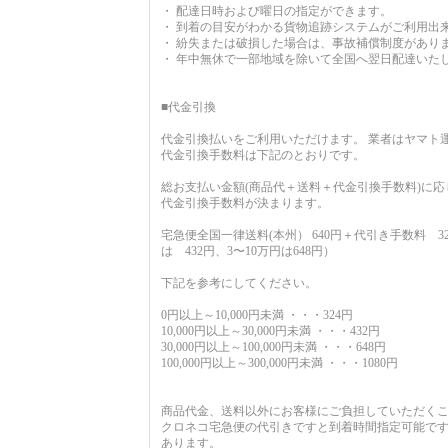
・ 配達日時および曜日の指定ができます。
・ 到着の目安がわかる貨物追跡システムがご利用出
・ 紛失または破損した場合は、事故補償制度があり
・ 年中無休で一部地域を除いて全国へ翌日配達いた
■代金引換
代金引換払いをご利用いただけます。 業者はヤマト
代金引換手数料は下記のとおりです。
総お支払い金額(商品代＋送料＋代金引換手数料)に応
代金引換手数料が決まります。
宅急便全国一律送料(本州） 640円＋代引き手数料 3
は 432円、3〜10万円は648円）
下記を参考にしてください。
0円以上～10,000円未満 ・・・324円
10,000円以上～30,000円未満 ・・・432円
30,000円以上～100,000円未満 ・・・648円
100,000円以上～300,000円未満 ・・・1080円
商品代金、送料以外にお客様にご負担していただく
クロネコ宅急便の代引きですと到着時間指定可能で
あります。