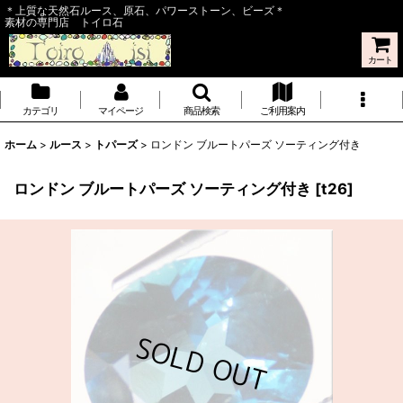
＊上質な天然石ルース、原石、パワーストーン、ビーズ＊
素材の専門店 トイロ石
カート
カテゴリ
マイページ
商品検索
ご利用案内
ホーム
>
ルース
>
トパーズ
>
ロンドン ブルートパーズ ソーティング付き
ロンドン ブルートパーズ ソーティング付き
[
t26
]