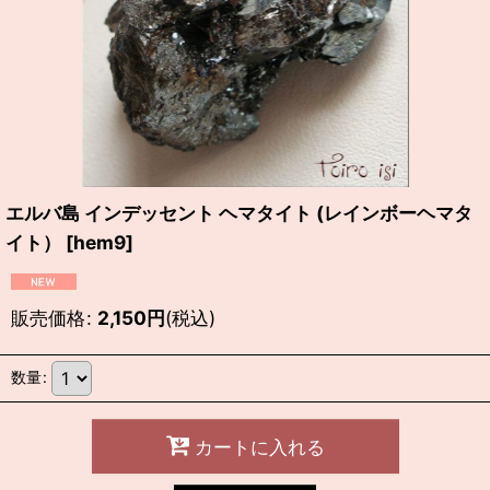
エルバ島 インデッセント ヘマタイト (レインボーヘマタ
イト）
[
hem9
]
販売価格
:
2,150
円
(税込)
数量
:
カートに入れる