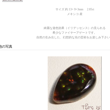
サイズ 約 13× 9×3mm 2.85ct
メキシコ 産
綺麗な遊色効果（イリデッセンス）の見られる
希少なファイヤーアゲートです。
自然の生み出した、幻想的な光の芸術をお楽しみ下さい
他の写真