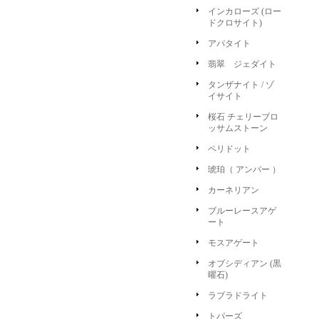
インカローズ (ロー
ドクロサイト)
アパタイト
翡翠 ジェダイト
タンザナイト / ゾ
イサイト
桜石 チェリーブロ
ッサムストーン
ペリドット
琥珀（ アンバー ）
カーネリアン
ブルーレースアゲ
ート
モスアゲート
オブシディアン (黒
曜石)
ラブラドライト
トパーズ