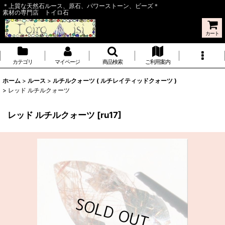
＊上質な天然石ルース、原石、パワーストーン、ビーズ＊
素材の専門店 トイロ石
カート
カテゴリ
マイページ
商品検索
ご利用案内
ホーム
>
ルース
>
ルチルクォーツ ( ルチレイティッドクォーツ )
>
レッド ルチルクォーツ
レッド ルチルクォーツ
[
ru17
]