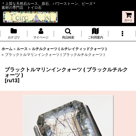
＊上質な天然石ルース、原石、パワーストーン、ビーズ＊
素材の専門店 トイロ石
カート
カテゴリ
マイページ
商品検索
ご利用案内
ホーム
>
ルース
>
ルチルクォーツ ( ルチレイティッドクォーツ )
>
ブラックトルマリンインクォーツ ( ブラックルチルクォーツ )
ブラックトルマリンインクォーツ ( ブラックルチルク
ォーツ )
[
ru13
]