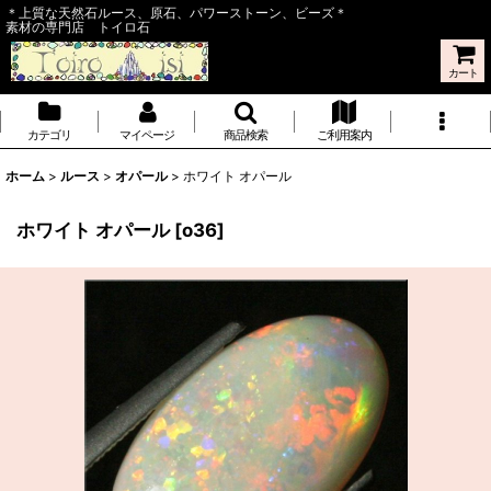
＊上質な天然石ルース、原石、パワーストーン、ビーズ＊
素材の専門店 トイロ石
カート
カテゴリ
マイページ
商品検索
ご利用案内
ホーム
>
ルース
>
オパール
>
ホワイト オパール
ホワイト オパール
[
o36
]