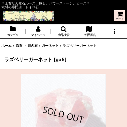
＊上質な天然石ルース、原石、パワーストーン、ビーズ＊
素材の専門店 トイロ石
カート
カテゴリ
マイページ
商品検索
ご利用案内
ホーム
>
原石 ・ 磨き石
>
ガーネット
>
ラズベリーガーネット
ラズベリーガーネット
[
ga5
]