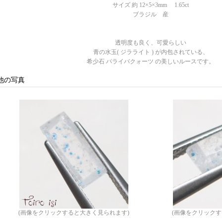
サイズ 約 12×5×3mm 1.65ct
ブラジル 産
透明度も良く、可愛らしい
青の水玉( ジラライト ) が内包されている、
希少石 パライバクォーツ の美しいルースです。
他の写真
(画像をクリックすると大きく見られます)
(画像をクリックす