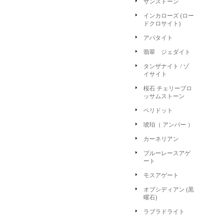
サンストーン
インカローズ (ロー
ドクロサイト)
アパタイト
翡翠 ジェダイト
タンザナイト / ゾ
イサイト
桜石 チェリーブロ
ッサムストーン
ペリドット
琥珀（ アンバー ）
カーネリアン
ブルーレースアゲ
ート
モスアゲート
オブシディアン (黒
曜石)
ラブラドライト