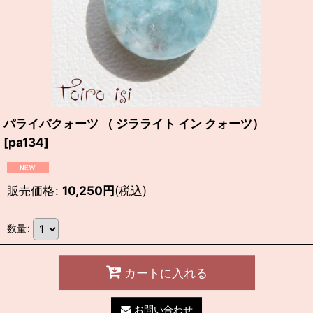
パライバクォーツ （ ジラライト イン クォーツ）
[
pa134
]
販売価格
:
10,250
円
(税込)
数量
:
カートに入れる
お問い合わせ