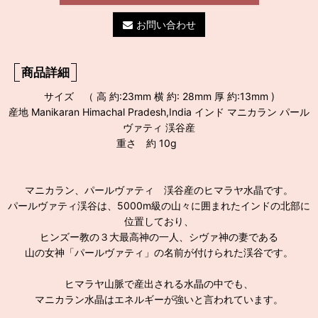
お問い合わせ
商品詳細
サイズ （ 高 約:23mm 横 約: 28mm 厚 約:13mm )
産地 Manikaran Himachal Pradesh,India インド マニカラン パール
ヴァティ 渓谷産
重さ 約 10g
マニカラン、パールヴァティ 渓谷産のヒマラヤ水晶です。
パールヴァティ渓谷は、5000m級の山々に囲まれたインドの北部に
位置しており、
ヒンズー教の３大最高神の一人、シヴァ神の妻である
山の女神「パールヴァティ」の名前が付けられた渓谷です。
ヒマラヤ山脈で産出される水晶の中でも、
マニカラン水晶はエネルギーが強いと言われています。