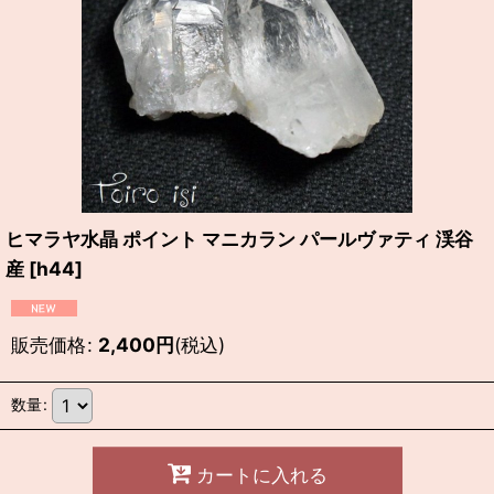
ヒマラヤ水晶 ポイント マニカラン パールヴァティ 渓谷
産
[
h44
]
販売価格
:
2,400
円
(税込)
数量
:
カートに入れる