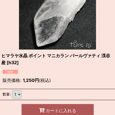
ヒマラヤ水晶 ポイント マニカラン パールヴァティ 渓谷
産
[
h32
]
販売価格
:
1,250
円
(税込)
数量
:
カートに入れる