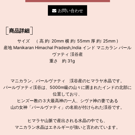
お問い合わせ
商品詳細
サイズ （ 高 約: 20mm 横 約: 55mm 厚 約: 25mm )
産地 Manikaran Himachal Pradesh,India インド マニカラン パール
ヴァティ 渓谷産
重さ 約 31g
マニカラン、パールヴァティ 渓谷産のヒマラヤ水晶です。
パールヴァティ渓谷は、5000m級の山々に囲まれたインドの北部に
位置しており、
ヒンズー教の３大最高神の一人、シヴァ神の妻である
山の女神「パールヴァティ」の名前が付けられた渓谷です。
ヒマラヤ山脈で産出される水晶の中でも、
マニカラン水晶はエネルギーが強いと言われています。