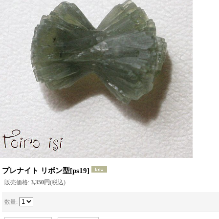
プレナイト リボン型
[
ps19
]
販売価格
:
3,350円
(税込)
数量
: