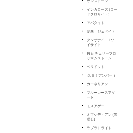
サンストーン
インカローズ (ロー
ドクロサイト)
アパタイト
翡翠 ジェダイト
タンザナイト / ゾ
イサイト
桜石 チェリーブロ
ッサムストーン
ペリドット
琥珀（ アンバー ）
カーネリアン
ブルーレースアゲ
ート
モスアゲート
オブシディアン (黒
曜石)
ラブラドライト