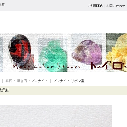
然石
ご利用案内
｜
お問い合わせ
｜ 原石 ・ 磨き石 >
プレナイト
｜
プレナイト リボン型
品詳細