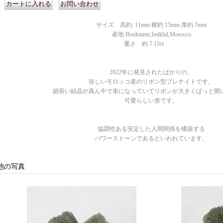
｜
サイズ 高約: 11mm 横約 15mm 厚約:7mm
産地 Boukmme,Imikhil,Morocco
重さ 約 7.15ct
2022年に発見されたばかりの、
珍しいモロッコ産のリボン型プレナイトです。
細長い結晶が真ん中で束になっていてリボンが大きくぱっと開
可愛らしい形です。
協調性ある安定した人間関係を構築する
パワーストーンであるといわれています。
他の写真