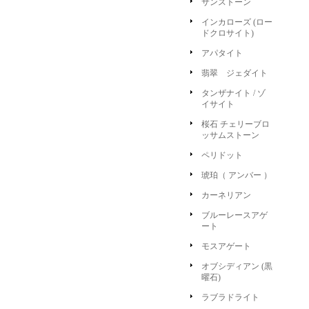
サンストーン
インカローズ (ロー
ドクロサイト)
アパタイト
翡翠 ジェダイト
タンザナイト / ゾ
イサイト
桜石 チェリーブロ
ッサムストーン
ペリドット
琥珀（ アンバー ）
カーネリアン
ブルーレースアゲ
ート
モスアゲート
オブシディアン (黒
曜石)
ラブラドライト