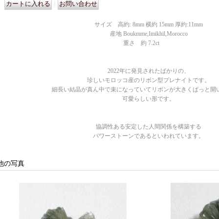
｜
サイズ 高約: 8mm 横約 15mm 厚約:11mm
産地 Boukmme,Imikhil,Morocco
重さ 約 7.2ct
2022年に発見されたばかりの、
珍しいモロッコ産のリボン型プレナイトです。
細長い結晶が真ん中で束になっていてリボンが大きくぱっと開
可愛らしい形です。
協調性ある安定した人間関係を構築する
パワーストーンであるといわれています。
他の写真