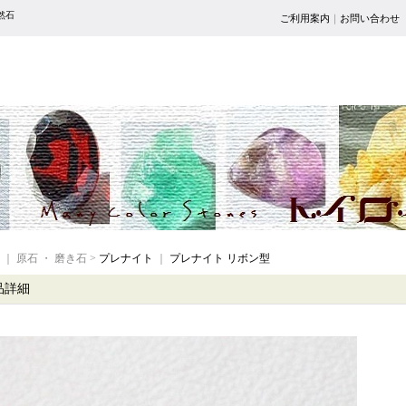
然石
ご利用案内
｜
お問い合わせ
｜ 原石 ・ 磨き石 >
プレナイト
｜
プレナイト リボン型
品詳細