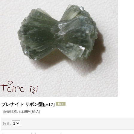
プレナイト リボン型
[
ps17
]
販売価格
:
3,250円
(税込)
数量
: