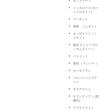
サンストーン
インカローズ (ロー
ドクロサイト)
アパタイト
翡翠 ジェダイト
タンザナイト / ゾ
イサイト
桜石 チェリーブロ
ッサムストーン
ペリドット
琥珀（ アンバー ）
カーネリアン
ブルーレースアゲ
ート
モスアゲート
オブシディアン (黒
曜石)
ラブラドライト