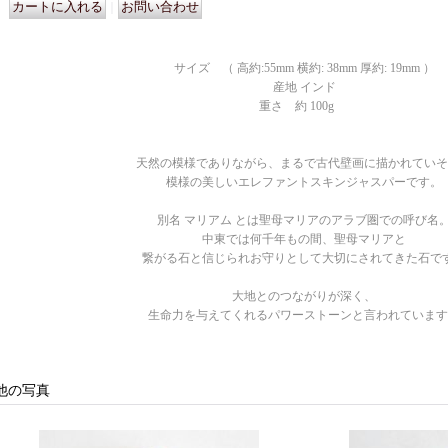
｜
サイズ （ 高約:55mm 横約: 38mm 厚約: 19mm ）
産地 インド
重さ 約 100g
天然の模様でありながら、まるで古代壁画に描かれていそ
模様の美しいエレファントスキンジャスパーです。
別名 マリアム とは聖母マリアのアラブ圏での呼び名
中東では何千年もの間、聖母マリアと
繋がる石と信じられお守りとして大切にされてきた石で
大地とのつながりが深く、
生命力を与えてくれるパワーストーンと言われています
他の写真