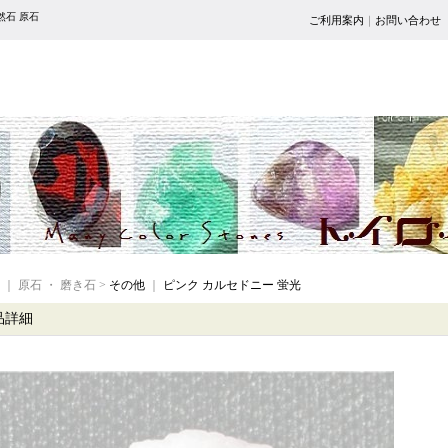
然石 原石
ご利用案内
｜
お問い合わせ
｜ 原石 ・ 磨き石 >
その他
｜
ピンク カルセドニー 蛍光
品詳細