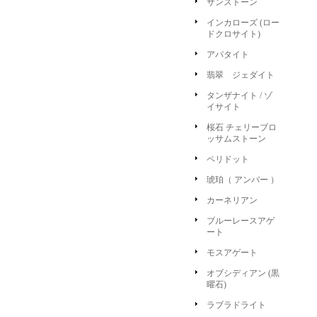
サンストーン
インカローズ (ロー
ドクロサイト)
アパタイト
翡翠 ジェダイト
タンザナイト / ゾ
イサイト
桜石 チェリーブロ
ッサムストーン
ペリドット
琥珀（ アンバー ）
カーネリアン
ブルーレースアゲ
ート
モスアゲート
オブシディアン (黒
曜石)
ラブラドライト