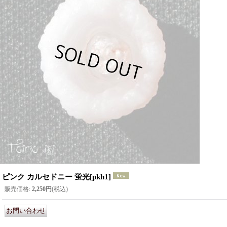
ピンク カルセドニー 蛍光
[
pkh1
]
販売価格
:
2,250円
(税込)