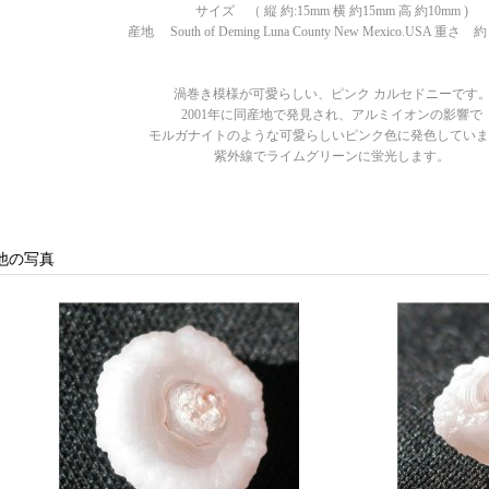
サイズ （ 縦 約:15mm 横 約15mm 高 約10mm )
産地 South of Deming Luna County New Mexico.USA 
渦巻き模様が可愛らしい、ピンク カルセドニーです
2001年に同産地で発見され、アルミイオンの影響で
モルガナイトのような可愛らしいピンク色に発色していま
紫外線でライムグリーンに蛍光します。
他の写真