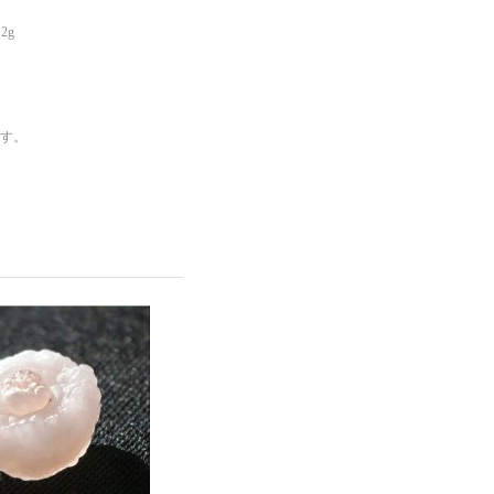
重さ 約 2g
。
す。