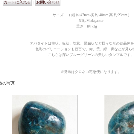
｜
サイズ （ 縦 約:47mm 横 約:40mm 高 約:23mm )
産地 Madagascar
重さ 約 73g
アパタイトは柱状、板状、塊状、腎臓状など様々な形の結晶体を
色彩のバリエーションも豊富で、赤、黄、緑、青などが見ら
こちらは深いブルーグリーンの美しいタンブルです。
※発送はクロネコ宅急便になります。
他の写真