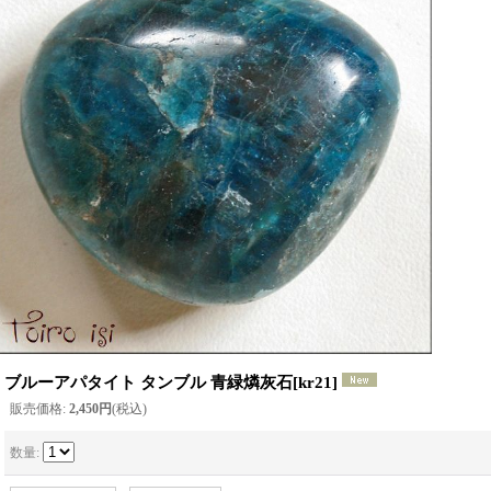
ブルーアパタイト タンブル 青緑燐灰石
[
kr21
]
販売価格
:
2,450円
(税込)
数量
: