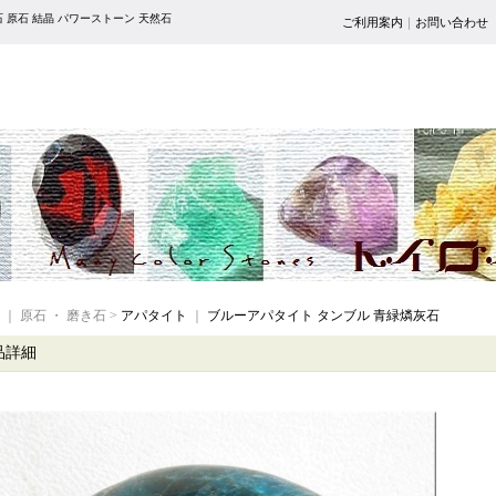
 原石 結晶 パワーストーン 天然石
ご利用案内
｜
お問い合わせ
｜ 原石 ・ 磨き石 >
アパタイト
｜
ブルーアパタイト タンブル 青緑燐灰石
品詳細