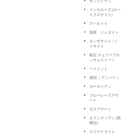
サンストーン
インカローズ (ロー
ドクロサイト)
アパタイト
翡翠 ジェダイト
タンザナイト / ゾ
イサイト
桜石 チェリーブロ
ッサムストーン
ペリドット
琥珀（ アンバー ）
カーネリアン
ブルーレースアゲ
ート
モスアゲート
オブシディアン (黒
曜石)
ラブラドライト