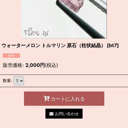
ウォーターメロン トルマリン 原石（柱状結晶）
[
bt7
]
販売価格
:
2,000
円
(税込)
数量
:
カートに入れる
お問い合わせ