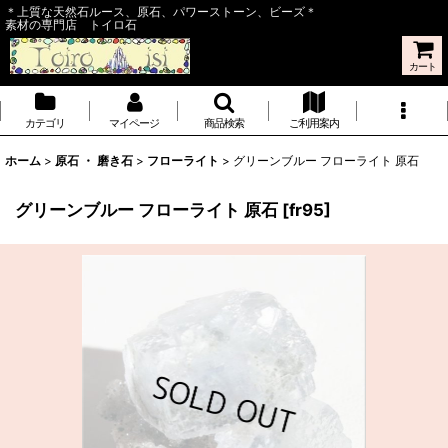
＊上質な天然石ルース、原石、パワーストーン、ビーズ＊
素材の専門店 トイロ石
カート
カテゴリ
マイページ
商品検索
ご利用案内
ホーム
>
原石 ・ 磨き石
>
フローライト
>
グリーンブルー フローライト 原石
グリーンブルー フローライト 原石
[
fr95
]