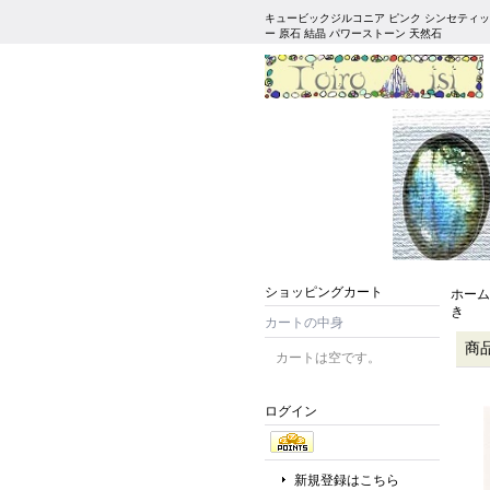
キュービックジルコニア ピンク シンセティッ
ー 原石 結晶 パワーストーン 天然石
ショッピングカート
ホーム
き
カートの中身
商
カートは空です。
ログイン
新規登録はこちら