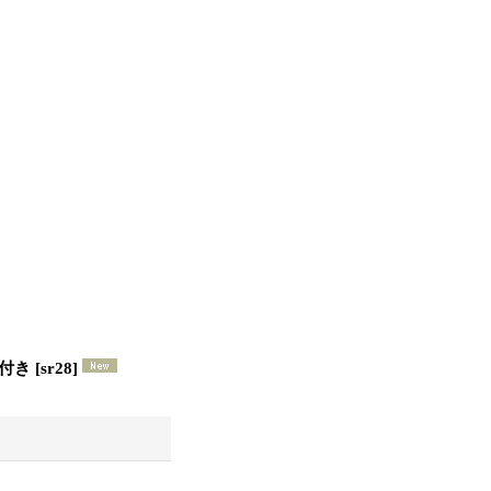
グ付き
[
sr28
]