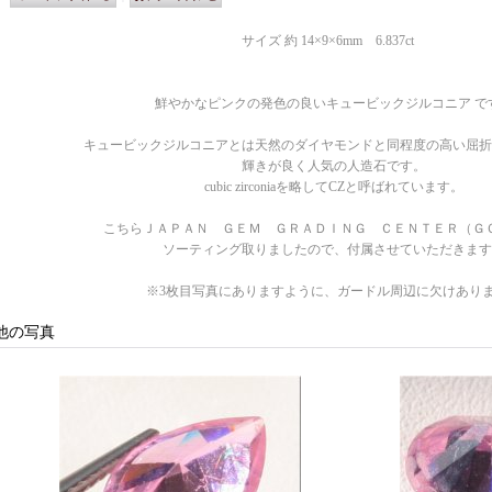
サイズ 約 14×9×6mm 6.837ct
鮮やかなピンクの発色の良いキュービックジルコニア で
キュービックジルコニアとは天然のダイヤモンドと同程度の高い屈折
輝きが良く人気の人造石です。
cubic zirconiaを略してCZと呼ばれています。
こちらＪＡＰＡＮ ＧＥＭ ＧＲＡＤＩＮＧ ＣＥＮＴＥＲ（Ｇ
ソーティング取りましたので、付属させていただきます
※3枚目写真にありますように、ガードル周辺に欠けあり
他の写真