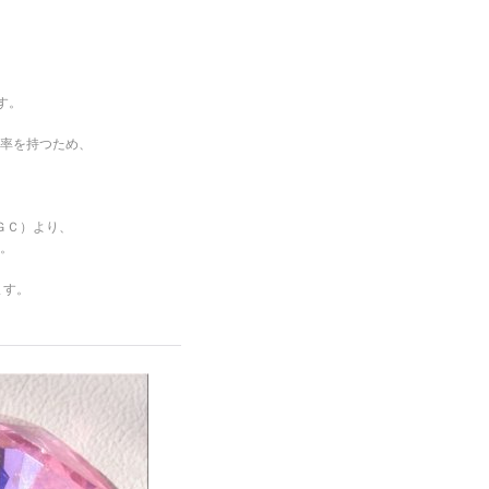
す。
率を持つため、
ＧＣ）より、
。
ます。