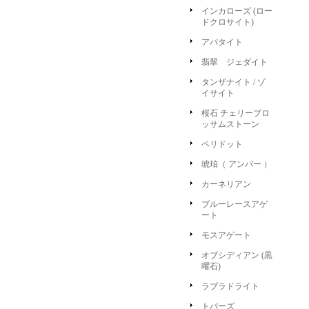
インカローズ (ロー
ドクロサイト)
アパタイト
翡翠 ジェダイト
タンザナイト / ゾ
イサイト
桜石 チェリーブロ
ッサムストーン
ペリドット
琥珀（ アンバー ）
カーネリアン
ブルーレースアゲ
ート
モスアゲート
オブシディアン (黒
曜石)
ラブラドライト
トパーズ