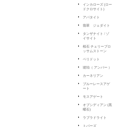
インカローズ (ロー
ドクロサイト)
アパタイト
翡翠 ジェダイト
タンザナイト / ゾ
イサイト
桜石 チェリーブロ
ッサムストーン
ペリドット
琥珀（ アンバー ）
カーネリアン
ブルーレースアゲ
ート
モスアゲート
オブシディアン (黒
曜石)
ラブラドライト
トパーズ