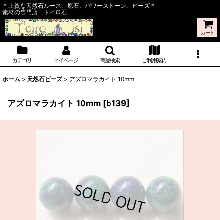
＊上質な天然石ルース、原石、パワーストーン、ビーズ＊
素材の専門店 トイロ石
カート
カテゴリ
マイページ
商品検索
ご利用案内
ホーム
>
天然石ビーズ
>
アズロマラカイト 10mm
アズロマラカイト 10mm
[
b139
]