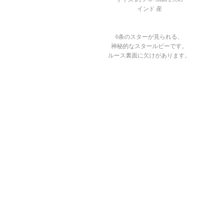
インド 産
6条のスターが見られる、
神秘的なスタールビーです。
ルース裏面に欠けがあります。