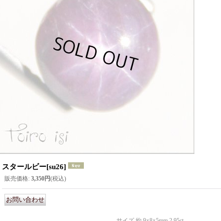
スタールビー
[
su26
]
販売価格
:
3,350円
(税込)
サイズ 約 9×8×5mm 2.95ct