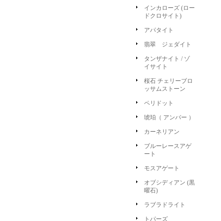
インカローズ (ロー
ドクロサイト)
アパタイト
翡翠 ジェダイト
タンザナイト / ゾ
イサイト
桜石 チェリーブロ
ッサムストーン
ペリドット
琥珀（ アンバー ）
カーネリアン
ブルーレースアゲ
ート
モスアゲート
オブシディアン (黒
曜石)
ラブラドライト
トパーズ