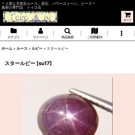
＊上質な天然石ルース、原石、パワーストーン、ビーズ＊
素材の専門店 トイロ石
カート
カテゴリ
マイページ
商品検索
ご利用案内
ホーム
>
ルース
>
ルビー
>
スタールビー
スタールビー
[
su17
]