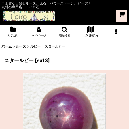
＊上質な天然石ルース、原石、パワーストーン、ビーズ＊
素材の専門店 トイロ石
カート
カテゴリ
マイページ
商品検索
ご利用案内
ホーム
>
ルース
>
ルビー
>
スタールビー
スタールビー
[
su13
]