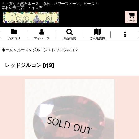
＊上質な天然石ルース、原石、パワーストーン、ビーズ＊
素材の専門店 トイロ石
カート
カテゴリ
マイページ
商品検索
ご利用案内
ホーム
>
ルース
>
ジルコン
>
レッドジルコン
レッドジルコン
[
rj9
]