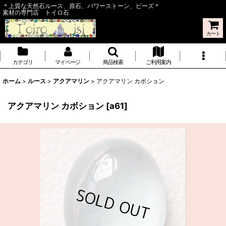
＊上質な天然石ルース、原石、パワーストーン、ビーズ＊
素材の専門店 トイロ石
カート
カテゴリ
マイページ
商品検索
ご利用案内
ホーム
>
ルース
>
アクアマリン
>
アクアマリン カボション
アクアマリン カボション
[
a61
]