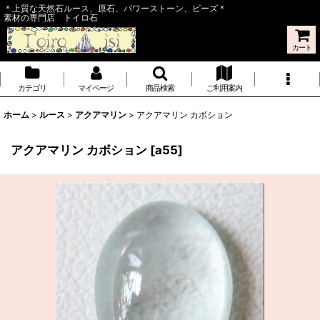
＊上質な天然石ルース、原石、パワーストーン、ビーズ＊
素材の専門店 トイロ石
カート
カテゴリ
マイページ
商品検索
ご利用案内
ホーム
>
ルース
>
アクアマリン
>
アクアマリン カボション
アクアマリン カボション
[
a55
]