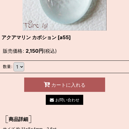
アクアマリン カボション
[
a55
]
販売価格
:
2,150
円
(税込)
数量
:
カートに入れる
お問い合わせ
商品詳細
サイズ 約 11×8×4mm 2.6ct