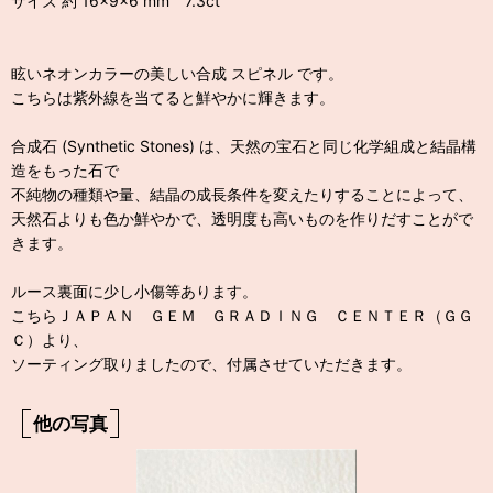
サイズ 約 16×9×6 mm 7.3ct
眩いネオンカラーの美しい合成 スピネル です。
こちらは紫外線を当てると鮮やかに輝きます。
合成石 (Synthetic Stones) は、天然の宝石と同じ化学組成と結晶構
造をもった石で
不純物の種類や量、結晶の成長条件を変えたりすることによって、
天然石よりも色か鮮やかで、透明度も高いものを作りだすことがで
きます。
ルース裏面に少し小傷等あります。
こちらＪＡＰＡＮ ＧＥＭ ＧＲＡＤＩＮＧ ＣＥＮＴＥＲ（ＧＧ
Ｃ）より、
ソーティング取りましたので、付属させていただきます。
他の写真