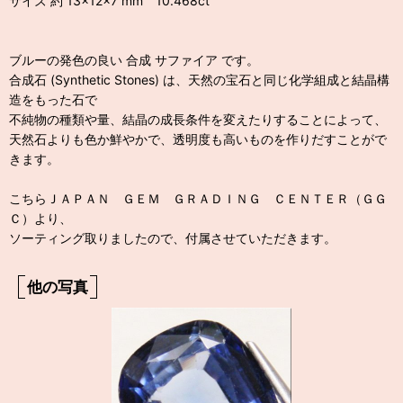
サイズ 約 13×12×7 mm 10.468ct
ブルーの発色の良い 合成 サファイア です。
合成石 (Synthetic Stones) は、天然の宝石と同じ化学組成と結晶構
造をもった石で
不純物の種類や量、結晶の成長条件を変えたりすることによって、
天然石よりも色か鮮やかで、透明度も高いものを作りだすことがで
きます。
こちらＪＡＰＡＮ ＧＥＭ ＧＲＡＤＩＮＧ ＣＥＮＴＥＲ（ＧＧ
Ｃ）より、
ソーティング取りましたので、付属させていただきます。
他の写真