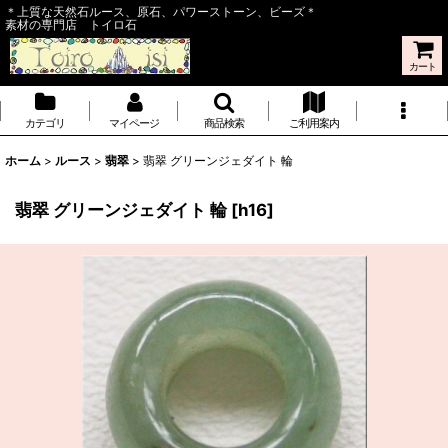
＊上質な天然石ルース、原石、パワーストーン、ビーズ＊
素材の専門店 トイロ石
カート
カテゴリ
マイページ
商品検索
ご利用案内
ホーム
>
ルース
>
翡翠
>
翡翠 グリーンジェダイト 輪
翡翠 グリーンジェダイト 輪
[
h16
]