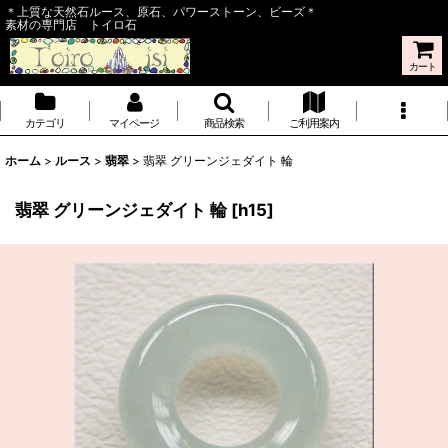
＊上質な天然石ルース、原石、パワーストーン、ビーズ＊
素材の専門店 トイロ石
カート
カテゴリ
マイページ
商品検索
ご利用案内
ホーム
>
ルース
>
翡翠
>
翡翠 グリーンジェダイト 輪
翡翠 グリーンジェダイト 輪
[
h15
]