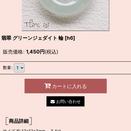
翡翠 グリーンジェダイト 輪
[
h6
]
販売価格
:
1,450
円
(税込)
数量
:
カートに入れる
お問い合わせ
商品詳細
サイズ 約 12×12×3mm 3.4ct