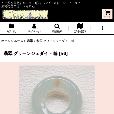
＊上質な天然石ルース、原石、パワーストーン、ビーズ＊
素材の専門店 トイロ石
カート
カテゴリ
マイページ
商品検索
ご利用案内
ホーム
>
ルース
>
翡翠
>
翡翠 グリーンジェダイト 輪
翡翠 グリーンジェダイト 輪
[
h6
]