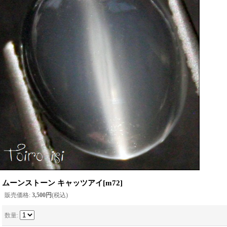
ムーンストーン キャッツアイ
[
m72
]
販売価格
:
3,500円
(税込)
数量
: