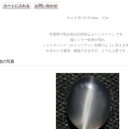
｜
サイズ 約 12×9×4mm 3.5ct
半透明で乳白色の幻想的なムーンストーン です。
縦にシラー効果が現れ
シャトヤンシー（キャッツアイ）効果のように見えます
わずかに小傷等、確認できますが、とても上質です。
他の写真