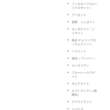
インカローズ (ロー
ドクロサイト)
アパタイト
翡翠 ジェダイト
タンザナイト / ゾ
イサイト
桜石 チェリーブロ
ッサムストーン
ペリドット
琥珀（ アンバー ）
カーネリアン
ブルーレースアゲ
ート
モスアゲート
オブシディアン (黒
曜石)
ラブラドライト
トパーズ