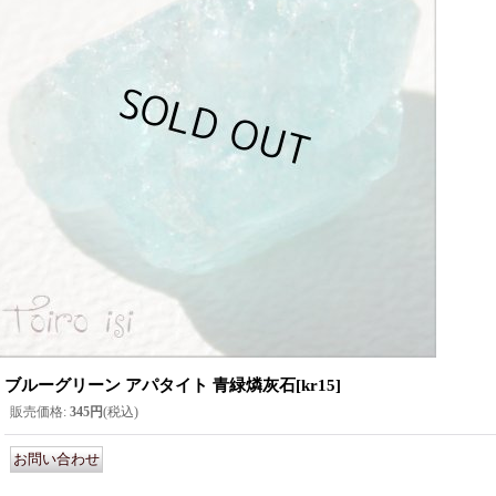
ブルーグリーン アパタイト 青緑燐灰石
[
kr15
]
販売価格
:
345円
(税込)