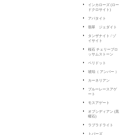
インカローズ (ロー
ドクロサイト)
アパタイト
翡翠 ジェダイト
タンザナイト / ゾ
イサイト
桜石 チェリーブロ
ッサムストーン
ペリドット
琥珀（ アンバー ）
カーネリアン
ブルーレースアゲ
ート
モスアゲート
オブシディアン (黒
曜石)
ラブラドライト
トパーズ