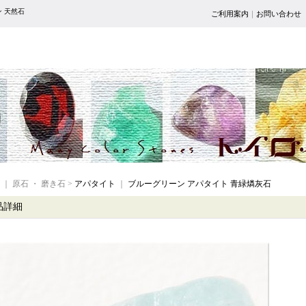
ン 天然石
ご利用案内
｜
お問い合わせ
｜ 原石 ・ 磨き石 >
アパタイト
｜
ブルーグリーン アパタイト 青緑燐灰石
品詳細