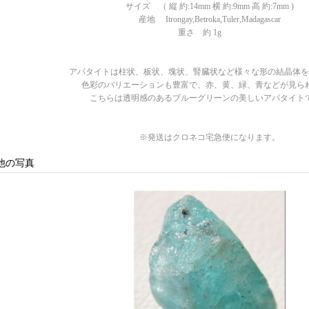
サイズ （ 縦 約:14mm 横 約:9mm 高 約:7mm )
産地 Itrongay,Betroka,Tuler,Madagascar
重さ 約 1g
アパタイトは柱状、板状、塊状、腎臓状など様々な形の結晶体を
色彩のバリエーションも豊富で、赤、黄、緑、青などが見ら
こちらは透明感のあるブルーグリーンの美しいアパタイト
※発送はクロネコ宅急便になります。
他の写真