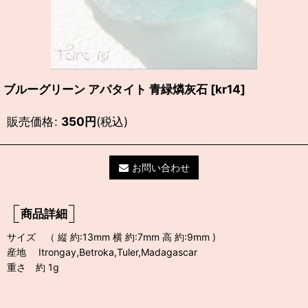
ブルーグリーン アパタイト 青緑燐灰石
[
kr14
]
販売価格
:
350
円
(税込)
お問い合わせ
商品詳細
サイズ （ 縦 約:13mm 横 約:7mm 高 約:9mm )
産地 Itrongay,Betroka,Tuler,Madagascar
重さ 約 1g