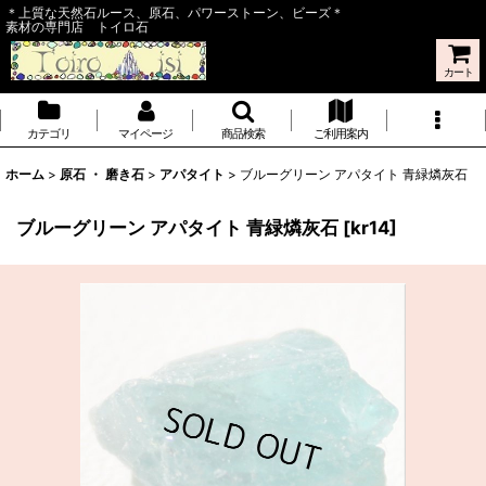
＊上質な天然石ルース、原石、パワーストーン、ビーズ＊
素材の専門店 トイロ石
カート
カテゴリ
マイページ
商品検索
ご利用案内
ホーム
>
原石 ・ 磨き石
>
アパタイト
>
ブルーグリーン アパタイト 青緑燐灰石
ブルーグリーン アパタイト 青緑燐灰石
[
kr14
]